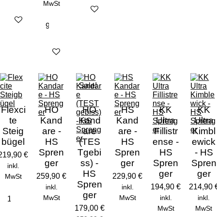
MwSt
Details anzeigen
Details anzeigen
Details anzeigen
Sale!
Flexci
HO
HO
HS
KK
KK
te
Kand
Kand
Kand
Ultra
Ultra
Steig
are -
are
are -
Fillistr
Kimbl
bügel
HS
(TES
HS
ense -
ewick
Spren
Tgebi
Spren
HS
- HS
219,90 €
ger
ss) -
ger
Spren
Spren
inkl.
HS
ger
ger
259,90 €
229,90 €
MwSt
Spren
194,90 €
214,90 
inkl.
inkl.
ger
MwSt
MwSt
inkl.
inkl.
179,00 €
MwSt
MwSt