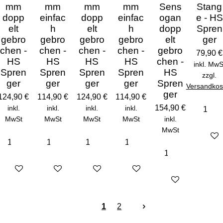
mm
mm
mm
mm
Sens
Stang
dopp
einfac
dopp
einfac
ogan
e - HS
elt
h
elt
h
dopp
Spren
gebro
gebro
gebro
gebro
elt
ger
chen -
chen -
chen -
chen -
gebro
79,90 €
HS
HS
HS
HS
chen -
inkl. MwS
Spren
Spren
Spren
Spren
HS
zzgl.
ger
ger
ger
ger
Spren
Versandkos
ger
124,90 €
114,90 €
124,90 €
114,90 €
154,90 €
inkl.
inkl.
inkl.
inkl.
MwSt
MwSt
MwSt
MwSt
inkl.
MwSt
Detail
Details anzeigen
Details anzeigen
Details anzeigen
Details anzeigen
Details anzeigen
1
2