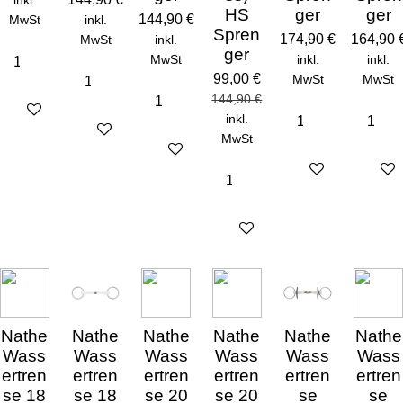
inkl.
HS
ger
ger
144,90 €
MwSt
inkl.
Spren
174,90 €
164,90 
MwSt
inkl.
ger
MwSt
inkl.
inkl.
99,00 €
MwSt
MwSt
144,90 €
Details anzeigen
inkl.
Details anzeigen
MwSt
Details anzeigen
Details anzeigen
Detail
In den Warenkorb
Nathe
Nathe
Nathe
Nathe
Nathe
Nathe
Wass
Wass
Wass
Wass
Wass
Wass
ertren
ertren
ertren
ertren
ertren
ertren
se 18
se 18
se 20
se 20
se
se