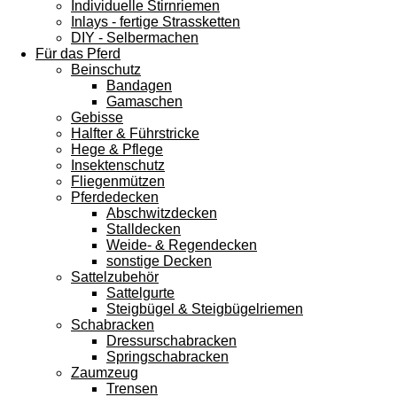
Individuelle Stirnriemen
Inlays - fertige Strassketten
DIY - Selbermachen
Für das Pferd
Beinschutz
Bandagen
Gamaschen
Gebisse
Halfter & Führstricke
Hege & Pflege
Insektenschutz
Fliegenmützen
Pferdedecken
Abschwitzdecken
Stalldecken
Weide- & Regendecken
sonstige Decken
Sattelzubehör
Sattelgurte
Steigbügel & Steigbügelriemen
Schabracken
Dressurschabracken
Springschabracken
Zaumzeug
Trensen