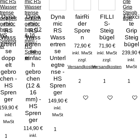
Dyna
Dyna
Dyna
fairRi
FILLI
Flexci
mic
mic
mic
der
S-
te
RS
RS
RS
Spore
Steig
Grip
Wass
Wass
Wass
n
bügel
Steig
ertren
ertren
ertren
bügel
72,90 €
71,90 €
se
se
se
239,90 
inkl. MwSt
inkl. MwSt
dopp
einfac
Unterl
zzgl.
zzgl.
inkl.
elt
h
egtre
Versandkosten
Versandkosten
MwSt
gebro
gebro
nse -
chen -
chen
HS
HS
(12 &
Spren
Spren
16
ger
Details anzeigen
Details anzeigen
Detail
ger
mm) -
149,90 €
HS
159,90 €
inkl.
Spren
inkl.
MwSt
ger
MwSt
114,90 €
inkl.