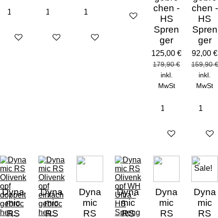
chen -
chen -
Details anzeigen
HS
HS
Spren
Spren
Details anzeigen
Details anzeigen
Details anzeigen
ger
ger
125,00 €
92,00 €
179,90 €
159,90 
inkl.
inkl.
MwSt
MwSt
In den Warenkorb
Bei Ve
Sale!
Dyna
Dyna
Dyna
Dyna
Dyna
Dyna
mic
mic
mic
mic
mic
mic
RS
RS
RS
RS
RS
RS