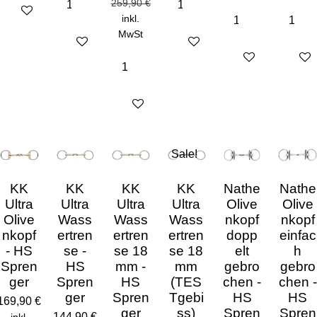
259,90 €
Details anzeigen
inkl.
MwSt
Details anzeigen
Details anzeigen
Details anzeigen
Detail
In den Warenkorb
Sale!
KK
KK
KK
KK
Nathe
Nathe
Ultra
Ultra
Ultra
Ultra
Olive
Olive
Olive
Wass
Wass
Wass
nkopf
nkopf
nkopf
ertren
ertren
ertren
dopp
einfac
- HS
se -
se 18
se 18
elt
h
Spren
HS
mm -
mm
gebro
gebro
ger
Spren
HS
(TES
chen -
chen -
ger
Spren
Tgebi
HS
HS
169,90 €
ger
ss)
Spren
Spren
144,90 €