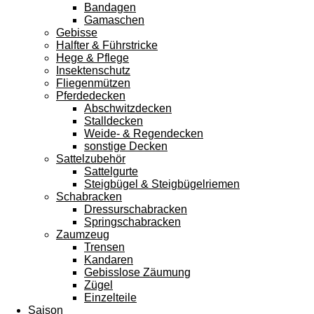
Bandagen
Gamaschen
Gebisse
Halfter & Führstricke
Hege & Pflege
Insektenschutz
Fliegenmützen
Pferdedecken
Abschwitzdecken
Stalldecken
Weide- & Regendecken
sonstige Decken
Sattelzubehör
Sattelgurte
Steigbügel & Steigbügelriemen
Schabracken
Dressurschabracken
Springschabracken
Zaumzeug
Trensen
Kandaren
Gebisslose Zäumung
Zügel
Einzelteile
Saison