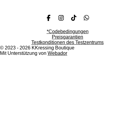
F
I
T
W
a
n
i
h
*Codebedingungen
c
s
k
a
Preisgarantien
e
t
T
t
Testkonditionen des Testzentrums
b
a
o
s
© 2023 - 2026 KKressing Boutique
o
g
k
A
Mit Unterstützung von
Webador
o
r
p
k
a
p
m