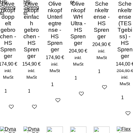
Olive
Olive
Olive
Olive
Sche
Sche
nkopf
nkopf
nkopf
nkopf
nkeltr
nkeltr
dopp
einfac
Unterl
WH
ense -
ense
elt
h
egtre
Ultra -
HS
(TES
gebro
gebro
nse -
HS
Spren
Tgebi
chen -
chen -
HS
Spren
ger
ss) -
HS
HS
Spren
ger
HS
204,90 €
Spren
Spren
ger
Spren
204,90 €
inkl.
ger
ger
ger
174,90 €
inkl.
MwSt
174,90 €
154,90 €
144,00 
inkl.
MwSt
inkl.
inkl.
MwSt
204,90 
MwSt
MwSt
inkl.
MwSt
Details anzeigen
Details anzeigen
Details anzeigen
Details anzeigen
Details anzeigen
In den