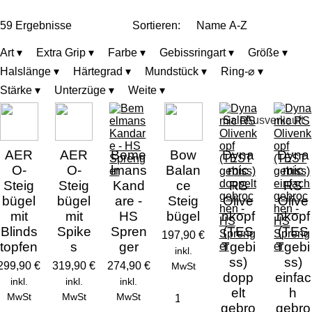
59 Ergebnisse
Sortieren:
Art
▾
Extra Grip
▾
Farbe
▾
Gebissringart
▾
Größe
▾
Halslänge
▾
Härtegrad
▾
Mundstück
▾
Ring-⌀
▾
Stärke
▾
Unterzüge
▾
Weite
▾
Sale!
Ausverkauft
AER
AER
Beme
Bow
Dyna
Dyna
O-
O-
lmans
Balan
mic
mic
Steig
Steig
Kand
ce
RS
RS
bügel
bügel
are -
Steig
Olive
Olive
mit
mit
HS
bügel
nkopf
nkopf
Blinds
Spike
Spren
(TES
(TES
197,90 €
topfen
s
ger
Tgebi
Tgebi
inkl.
ss)
ss)
299,90 €
319,90 €
274,90 €
MwSt
dopp
einfac
inkl.
inkl.
inkl.
elt
h
MwSt
MwSt
MwSt
gebro
gebro