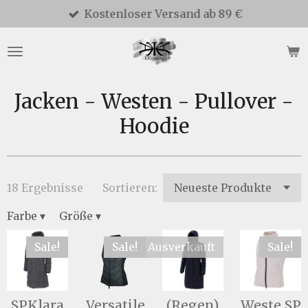
Kostenloser Versand ab 89 €
Zum
Hauptinhalt
springen
Jacken - Westen - Pullover -
Hoodie
18 Ergebnisse
Sortieren:
Farbe
▾
Größe
▾
Sale!
Sale!
Ausverkauft
Sale!
SPKlara
Versatile
(Regen)
Weste SP