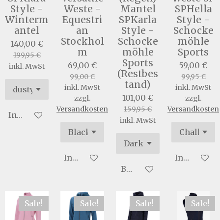
Style -
Weste -
Mantel
SPHella
Winterm
Equestri
SPKarla
Style -
antel
an
Style -
Schocke
Stockhol
Schocke
möhle
140,00 €
m
möhle
Sports
199,95 €
Sports
69,00 €
59,00 €
inkl. MwSt
(Restbes
99,00 €
99,95 €
tand)
inkl. MwSt
inkl. MwSt
101,00 €
zzgl.
zzgl.
Versandkosten
159,95 €
Versandkosten
In den Warenkorb
inkl. MwSt
In den Warenkorb
In den War
Bei Verfügbarkeit benac
Sale!
Sale!
Sale!
Sale!