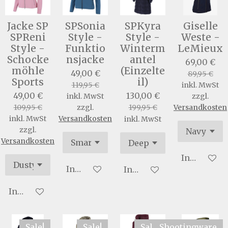
Jacke SP
SPSonia
SPKyra
Giselle
SPReni
Style -
Style -
Weste -
Style -
Funktio
Winterm
LeMieux
Schocke
nsjacke
antel
69,00 €
möhle
(Einzelte
49,00 €
89,95 €
Sports
il)
119,95 €
inkl. MwSt
49,00 €
130,00 €
inkl. MwSt
zzgl.
109,95 €
zzgl.
199,95 €
Versandkosten
inkl. MwSt
Versandkosten
inkl. MwSt
zzgl.
Versandkosten
In den War
In den Warenkorb
In den Warenkorb
In den Warenkorb
Sale!
Sale!
Sale!
Shootingware