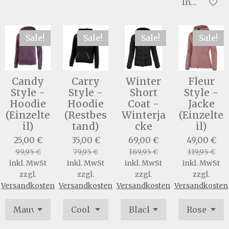
In den War
Sale!
Sale!
Sale!
Sale!
Candy
Carry
Winter
Fleur
Style -
Style -
Short
Style -
Hoodie
Hoodie
Coat -
Jacke
(Einzelte
(Restbes
Winterja
(Einzelte
il)
tand)
cke
il)
25,00 €
35,00 €
69,00 €
49,00 €
99,95 €
79,95 €
189,95 €
119,95 €
inkl. MwSt
inkl. MwSt
inkl. MwSt
inkl. MwSt
zzgl.
zzgl.
zzgl.
zzgl.
Versandkosten
Versandkosten
Versandkosten
Versandkosten