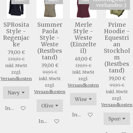
vorhanden ;)
SPRosita
Summer
Merle
Prime
Style -
Paola
Style -
Hoodie -
Regenjac
Style -
Weste
Equestri
ke
Weste
(Einzelte
an
(Restbes
il)
Stockhol
79,00 €
tand)
m
49,00 €
139,95 €
(Restbes
39,00 €
inkl. MwSt
119,95 €
tand)
zzgl.
99,95 €
inkl. MwSt
39,00 €
Versandkosten
inkl. MwSt
zzgl.
zzgl.
Versandkosten
99,95 €
Versandkosten
inkl. MwSt
zzgl.
Versandkosten
In den Warenkorb
In den Warenkorb
In den Warenkorb