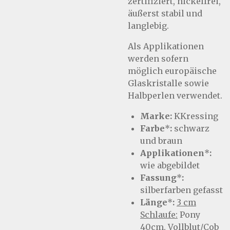
zertifiziert, nickelfrei,
äußerst stabil und
langlebig.
Als Applikationen
werden sofern
möglich europäische
Glaskristalle sowie
Halbperlen verwendet.
Marke:
KKressing
Farbe
*
:
schwarz
und braun
Applikationen
*
:
wie abgebildet
Fassung
*
:
silberfarben gefasst
Länge
*
:
3 cm
Schlaufe:
Pony
40cm, Vollblut/Cob