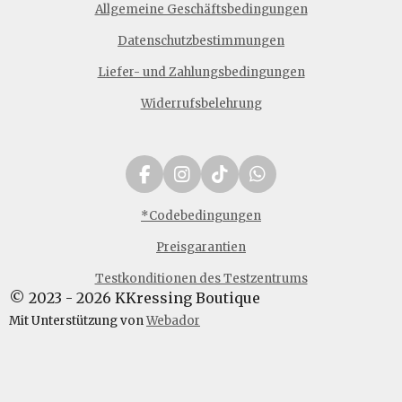
Allgemeine Geschäftsbedingungen
Datenschutzbestimmungen
Liefer- und Zahlungsbedingungen
Widerrufsbelehrung
F
I
T
W
a
n
i
h
c
s
k
a
*Codebedingungen
e
t
T
t
Preisgarantien
b
a
o
s
o
g
k
A
Testkonditionen des Testzentrums
o
r
p
© 2023 - 2026 KKressing Boutique
k
a
p
m
Mit Unterstützung von
Webador