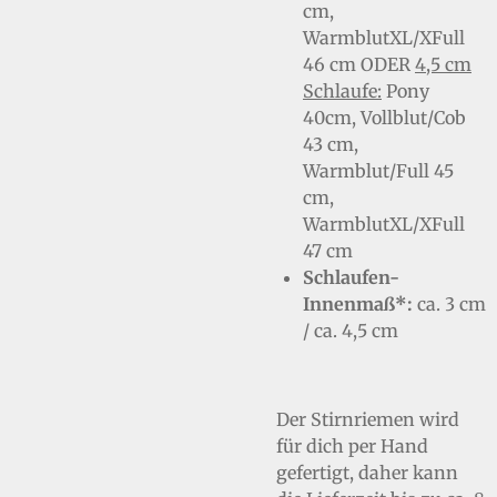
cm,
WarmblutXL/XFull
46 cm ODER
4,5 cm
Schlaufe:
Pony
40cm, Vollblut/Cob
43 cm,
Warmblut/Full 45
cm,
WarmblutXL/XFull
47 cm
Schlaufen-
Innenmaß*:
ca. 3 cm
/ ca. 4,5 cm
Der Stirnriemen wird
für dich per Hand
gefertigt, daher kann