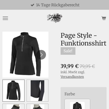
14 Tage Rückgaberecht
Zum
Hauptinhalt
springen
Page Style -
Funktionsshirt
Sale!
39,99 €
79,95 €
inkl. MwSt zzgl.
Versandkosten
Farbe