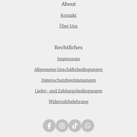
About
Kontakt
Über Uns
Rechtliches
Impressum
Allgemeine Geschäftsbedingungen
Datenschutzbestimmungen
Liefer- und Zahlungsbedingungen
Widerrufsbelehrung
F
I
T
W
a
n
i
h