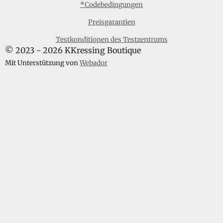
c
s
k
a
*Codebedingungen
e
t
T
t
Preisgarantien
b
a
o
s
o
g
k
A
Testkonditionen des Testzentrums
o
r
p
© 2023 - 2026 KKressing Boutique
k
a
p
m
Mit Unterstützung von
Webador