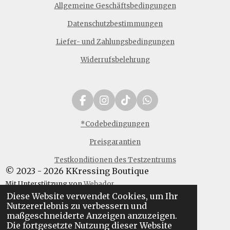
Allgemeine Geschäftsbedingungen
Datenschutzbestimmungen
Liefer- und Zahlungsbedingungen
Widerrufsbelehrung
F
I
T
W
a
n
i
h
c
s
k
a
*Codebedingungen
e
t
T
t
Preisgarantien
b
a
o
s
o
g
k
A
Testkonditionen des Testzentrums
o
r
p
© 2023 - 2026 KKressing Boutique
k
a
p
m
Mit Unterstützung von
Webador
Diese Website verwendet Cookies, um Ihr
Nutzererlebnis zu verbessern und
maßgeschneiderte Anzeigen anzuzeigen.
Die fortgesetzte Nutzung dieser Website