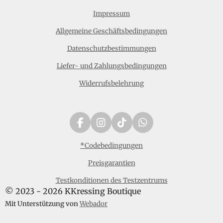
Impressum
Allgemeine Geschäftsbedingungen
Datenschutzbestimmungen
Liefer- und Zahlungsbedingungen
Widerrufsbelehrung
F
I
T
W
a
n
i
h
c
s
k
a
*Codebedingungen
e
t
T
t
Preisgarantien
b
a
o
s
o
g
k
A
Testkonditionen des Testzentrums
o
r
p
© 2023 - 2026 KKressing Boutique
k
a
p
m
Mit Unterstützung von
Webador