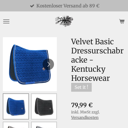
Kostenloser Versand ab 89 €
Zum
Hauptinhalt
springen
Velvet Basic
Dressurschabr
acke -
Kentucky
Horsewear
Set it !
79,99 €
inkl. MwSt zzgl.
Versandkosten