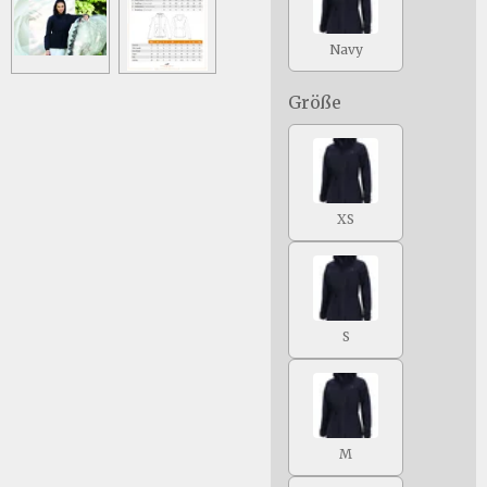
Navy
Größe
XS
S
M