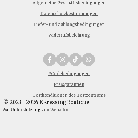
Allgemeine Geschäftsbedingungen
Datenschutzbestimmungen
Liefer- und Zahlungsbedingungen
Widerrufsbelehrung
F
I
T
W
a
n
i
h
c
s
k
a
*Codebedingungen
e
t
T
t
Preisgarantien
b
a
o
s
o
g
k
A
Testkonditionen des Testzentrums
o
r
p
© 2023 - 2026 KKressing Boutique
k
a
p
m
Mit Unterstützung von
Webador