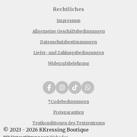
Rechtliches
Impressum
Allgemeine Geschäftsbedingungen
Datenschutzbestimmungen
Liefer- und Zahlungsbedingungen
Widerrufsbelehrung
F
I
T
W
a
n
i
h
c
s
k
a
*Codebedingungen
e
t
T
t
Preisgarantien
b
a
o
s
o
g
k
A
Testkonditionen des Testzentrums
o
r
p
© 2023 - 2026 KKressing Boutique
k
a
p
m