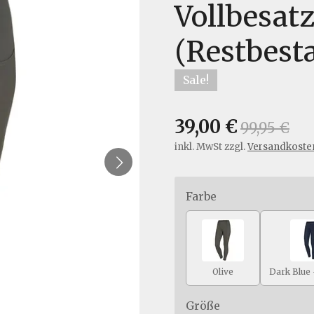
Vollbesat
(Restbest
Sale!
39,00 €
99,95 €
inkl. MwSt zzgl.
Versandkoste
Farbe
Olive
Größe