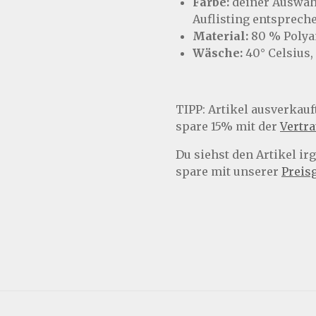
Farbe:
deiner Auswahl
Auflisting entspreche
Material:
80 % Polya
Wäsche:
40° Celsius,
TIPP:
Artikel ausverkauft
spare 15% mit der
Vertr
Du siehst den Artikel i
spare mit unserer
Preis