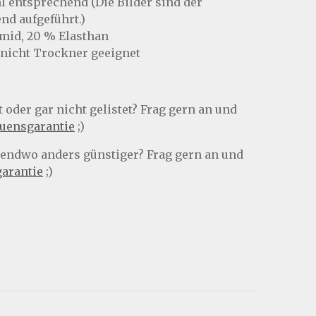
 entsprechend (Die Bilder sind der
nd aufgeführt.)
mid, 20 % Elasthan
 nicht Trockner geeignet
 oder gar nicht gelistet? Frag gern an und
auensgarantie
;)
rgendwo anders günstiger? Frag gern an und
garantie
;)