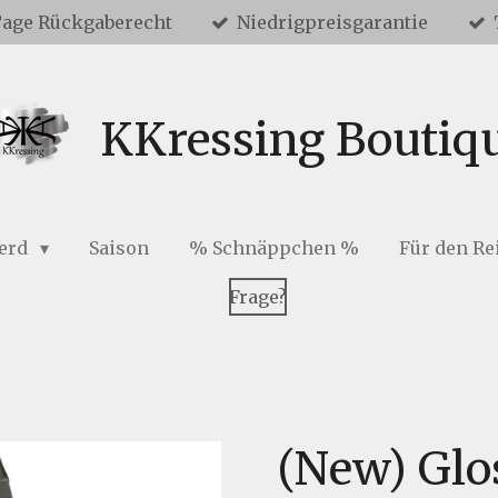
Tage Rückgaberecht
Niedrigpreisgarantie
KKressing Boutiq
ferd
Saison
% Schnäppchen %
Für den Re
Frage?
(New) Glo