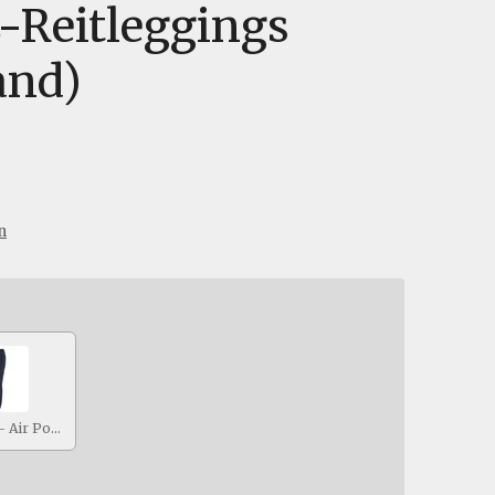
z-Reitleggings
and)
n
Dark Blue - Air Pocket Riding Tights