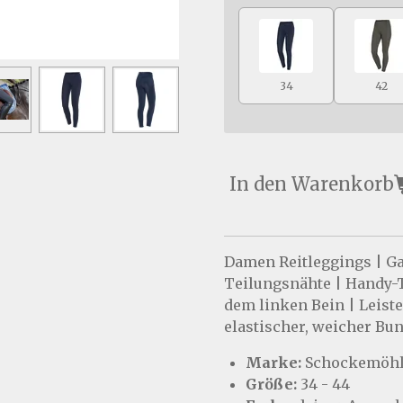
34
42
In den Warenkorb
Damen Reitleggings | Ga
Teilungsnähte | Handy-T
dem linken Bein | Leist
elastischer, weicher Bu
Marke:
Schockemöhl
Größe:
34 - 44