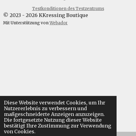
o
g
k
A
Testkonditionen des Testzentrums
o
r
p
© 2023 - 2026 KKressing Boutique
k
a
p
m
Mit Unterstützung von
Webador
Diese Website verwendet Cookies, um Ihr
Nutzererlebnis zu verbessern und
maßgeschneiderte Anzeigen anzuzeigen.
Die fortgesetzte Nutzung dieser Website
bestätigt Ihre Zustimmung zur Verwendung
von Cookies.