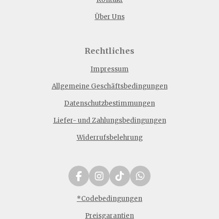
Über Uns
Rechtliches
Impressum
Allgemeine Geschäftsbedingungen
Datenschutzbestimmungen
Liefer- und Zahlungsbedingungen
Widerrufsbelehrung
F
I
T
W
a
n
i
h
c
s
k
a
*Codebedingungen
e
t
T
t
Preisgarantien
b
a
o
s