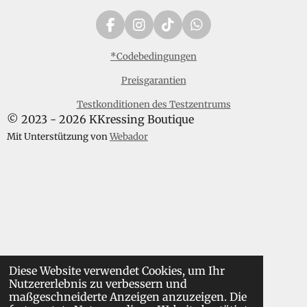
F
I
T
W
a
n
i
h
c
s
k
a
*Codebedingungen
e
t
T
t
Preisgarantien
b
a
o
s
o
g
k
A
Testkonditionen des Testzentrums
o
r
p
© 2023 - 2026 KKressing Boutique
k
a
p
m
Mit Unterstützung von
Webador
Diese Website verwendet Cookies, um Ihr
Nutzererlebnis zu verbessern und
maßgeschneiderte Anzeigen anzuzeigen. Die