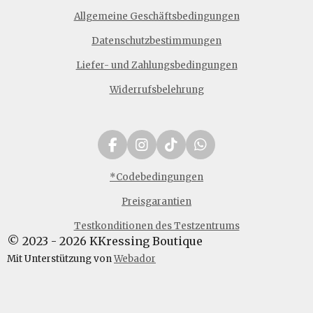
Allgemeine Geschäftsbedingungen
Datenschutzbestimmungen
Liefer- und Zahlungsbedingungen
Widerrufsbelehrung
F
I
T
W
a
n
i
h
c
s
k
a
*Codebedingungen
e
t
T
t
Preisgarantien
b
a
o
s
o
g
k
A
Testkonditionen des Testzentrums
o
r
p
© 2023 - 2026 KKressing Boutique
k
a
p
m
Mit Unterstützung von
Webador