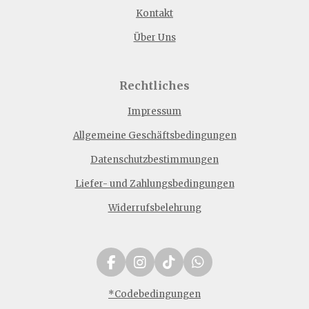
Kontakt
Über Uns
Rechtliches
Impressum
Allgemeine Geschäftsbedingungen
Datenschutzbestimmungen
Liefer- und Zahlungsbedingungen
Widerrufsbelehrung
F
I
T
W
a
n
i
h
c
s
k
a
*Codebedingungen
e
t
T
t