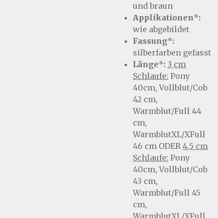
und braun
Applikationen
*
:
wie abgebildet
Fassung
*
:
silberfarben gefasst
Länge
*
:
3 cm
Schlaufe:
Pony
40cm, Vollblut/Cob
42 cm,
Warmblut/Full 44
cm,
WarmblutXL/XFull
46 cm ODER
4,5 cm
Schlaufe:
Pony
40cm, Vollblut/Cob
43 cm,
Warmblut/Full 45
cm,
WarmblutXL/XFull