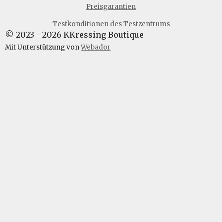
Preisgarantien
b
a
o
s
o
g
k
A
Testkonditionen des Testzentrums
o
r
p
© 2023 - 2026 KKressing Boutique
k
a
p
m
Mit Unterstützung von
Webador