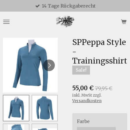
14 Tage Rückgaberecht
Zum
Hauptinhalt
springen
SPPeppa Style
-
Trainingsshirt
Sale!
55,00 €
79,95 €
inkl. MwSt zzgl.
Versandkosten
Farbe