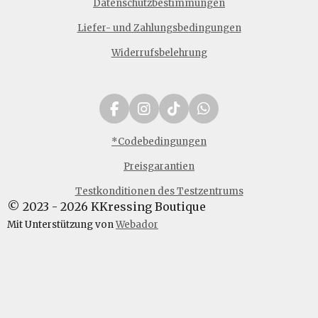
Datenschutzbestimmungen
Liefer- und Zahlungsbedingungen
Widerrufsbelehrung
F
I
T
W
a
n
i
h
c
s
k
a
*Codebedingungen
e
t
T
t
Preisgarantien
b
a
o
s
o
g
k
A
Testkonditionen des Testzentrums
o
r
p
© 2023 - 2026 KKressing Boutique
k
a
p
m
Mit Unterstützung von
Webador