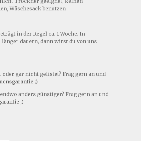
 nicht Trockner geeignet, keinen
en, Wäschesack benutzen
eträgt in der Regel ca. 1 Woche. In
länger dauern, dann wirst du von uns
 oder gar nicht gelistet? Frag gern an und
auensgarantie
;)
rgendwo anders günstiger? Frag gern an und
garantie
;)