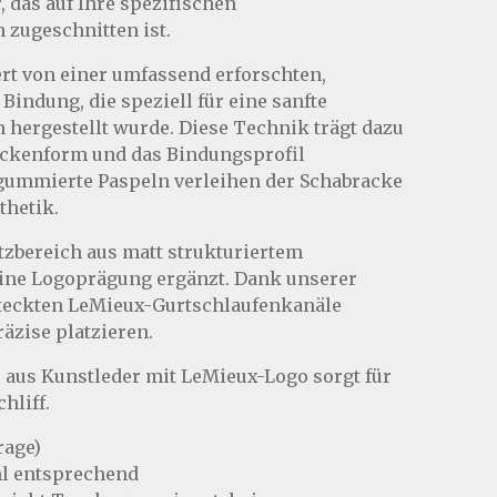
, das auf Ihre spezifischen
zugeschnitten ist.
ert von einer umfassend erforschten,
Bindung, die speziell für eine sanfte
 hergestellt wurde. Diese Technik trägt dazu
rackenform und das Bindungsprofil
 gummierte Paspeln verleihen der Schabracke
thetik.
tzbereich aus matt strukturiertem
eine Logoprägung ergänzt. Dank unserer
steckten LeMieux-Gurtschlaufenkanäle
äzise platzieren.
e aus Kunstleder mit LeMieux-Logo sorgt für
hliff.
rage)
l entsprechend