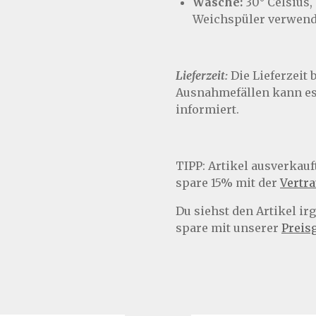
Wäsche:
30° Celsius,
Weichspüler verwend
Lieferzeit:
Die Lieferzeit b
Ausnahmefällen kann es 
informiert.
TIPP:
Artikel ausverkauft
spare 15% mit der
Vertr
Du siehst den Artikel i
spare mit unserer
Preis