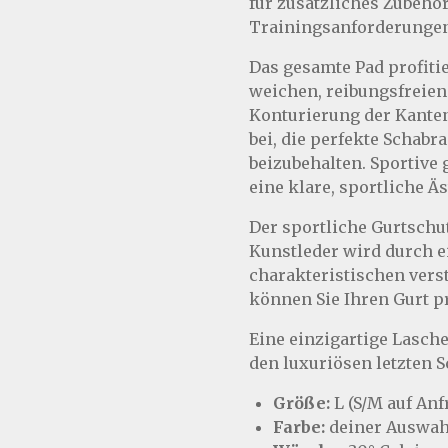
für zusätzliches Zubehör
Trainingsanforderungen 
Das gesamte Pad profiti
weichen, reibungsfreien 
Konturierung der Kanten
bei, die perfekte Schab
beizubehalten. Sportive
eine klare, sportliche Äs
Der sportliche Gurtschu
Kunstleder wird durch 
charakteristischen ver
können Sie Ihren Gurt pr
Eine einzigartige Lasch
den luxuriösen letzten Sc
Größe:
L (S/M auf Anf
Farbe:
deiner Auswah