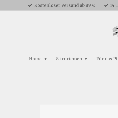
Kostenloser Versand ab 89 €
14 
Zum
Hauptinhalt
springen
Home
Stirnriemen
Für das P