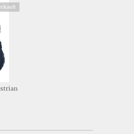
rkauft
strian