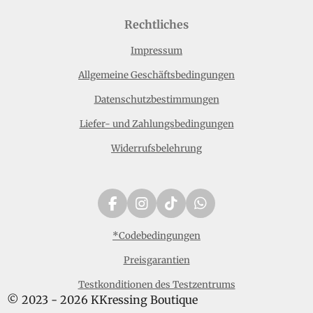
Rechtliches
Impressum
Allgemeine Geschäftsbedingungen
Datenschutzbestimmungen
Liefer- und Zahlungsbedingungen
Widerrufsbelehrung
F
I
T
W
a
n
i
h
c
s
k
a
*Codebedingungen
e
t
T
t
Preisgarantien
b
a
o
s
o
g
k
A
Testkonditionen des Testzentrums
o
r
p
© 2023 - 2026 KKressing Boutique
k
a
p