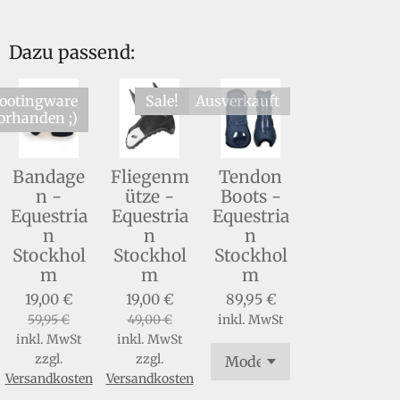
Dazu passend:
ootingware
Sale!
Ausverkauft
orhanden ;)
Bandage
Fliegenm
Tendon
n -
ütze -
Boots -
Equestria
Equestria
Equestria
n
n
n
Stockhol
Stockhol
Stockhol
m
m
m
19,00 €
19,00 €
89,95 €
59,95 €
49,00 €
inkl. MwSt
inkl. MwSt
inkl. MwSt
zzgl.
zzgl.
Versandkosten
Versandkosten