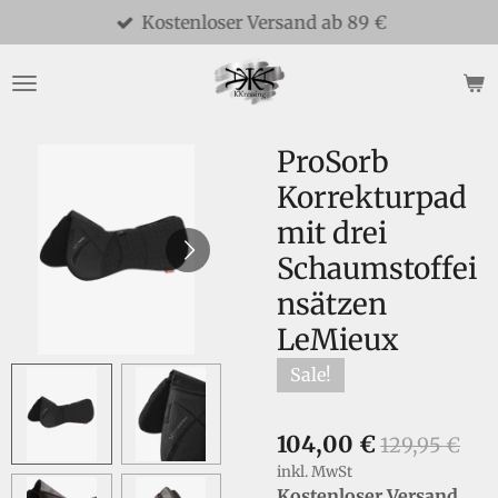
Kostenloser Versand ab 89 €
Zum
Hauptinhalt
springen
ProSorb
Korrekturpad
mit drei
Schaumstoffei
nsätzen
LeMieux
Sale!
104,00 €
129,95 €
inkl. MwSt
Kostenloser Versand